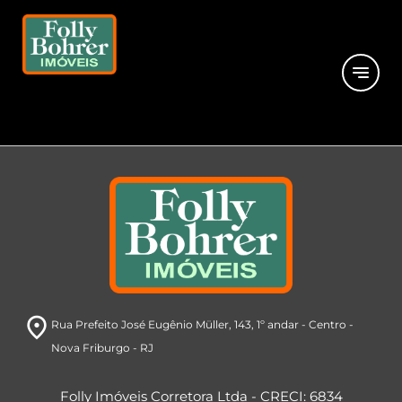
close
Peça seu
imóvel
notes
Está com dificuldade ou sem tempo?
Preencha o formulário abaixo e iremos
buscar imóveis de acordo com o seu perfil.
room
Rua Prefeito José Eugênio Müller
, 143, 1º andar
- Centro
-
Nova Friburgo
- RJ
Folly Imóveis Corretora Ltda - CRECI: 6834